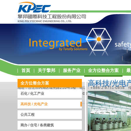
首頁
关于擎邦
服务产业
全方位整合方案
最
高科技/光电
全方位整合方案
地址：台北市内湖区瑞光路210号5楼 电话：+886-2-8751-0858 传真：
擎邦国际科技工程股份有限公司版权所有 ©2011 King Polytechnic Engineerin
石化 / 化工产业
高科技 / 光电产业
公共工程
商办 / 住宅 / 各类建筑