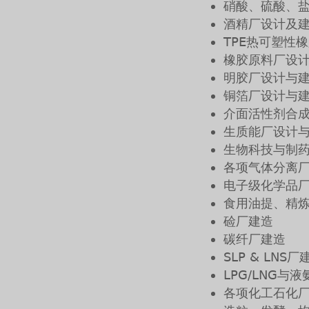
硝酸、硫酸、
酒精厂设计及
TPE热可塑性
橡胶原料厂设
明胶厂设计与
铜箔厂设计与
介面活性剂合
生质能厂设计
生物科技与制
各项气体分离
电子级化学品
食用油提、精
硷厂建造
碳纤厂建造
SLP & LNS厂
LPG/LNG与
各项化工石化