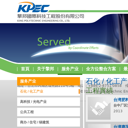
首頁
关于擎邦
服务产业
全方位整合方案
最
石化 / 化工
服务产业
地址：台北市内湖区瑞光路210号5楼 电话：+886-2-8751-0858 传真：
工程實績
擎邦国际科技工程股份有限公司版权所有 ©2011 King Polytechnic Engineerin
石化 / 化工产业
台湾肥
高科技 / 光电产业
台中厂区
2013
公共工程
商办 / 住宅 / 绿建筑
台湾赛