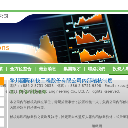
業
全方位整合
最新消息
集團徵才
聯絡我們
投資人
擎邦國際科技工程股份有限公司內部稽核制度
電話：+886-2-8751-0858 傳真：+886-2-8751-9398 Email：
kpec
壹、內部稽核組織
ng Polytechnic Engineering Co., Ltd. All Rights Reserved.
本公司內部稽核為獨立單位，隸屬於董事會；設置稽核一人，負責公司內部稽
內部控制自行檢查作業。
稽核綜理稽核業務之規劃及執行，除定期向各監察人報告稽核業務外，並於董
組織圖