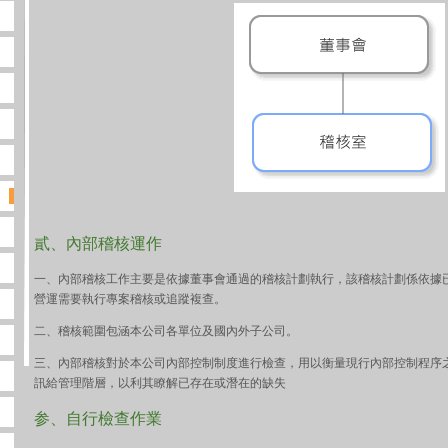
貳、內部稽核運作
一、內部稽核工作主要是依據董事會通過的稽核計劃執行，該稽核計劃係依據
營運需要執行專案稽核或追蹤複查。
二、稽核範圍包涵本公司各單位及國內外子公司。
三、內部稽核對於本公司內部控制制度進行檢查，用以衡量現行內部控制程序
訊給管理階層，以利其瞭解已存在或潛在的缺失
参、自行檢查作業