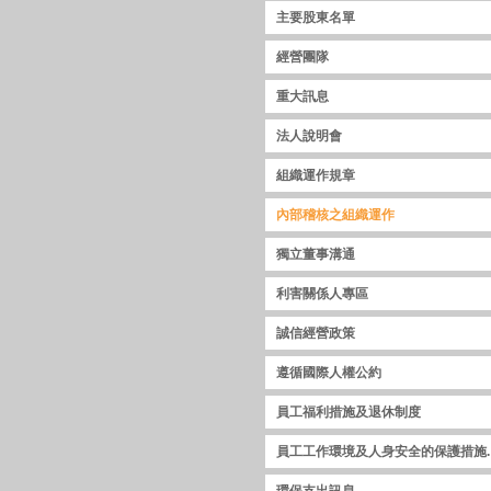
主要股東名單
經營團隊
重大訊息
法人說明會
組織運作規章
內部稽核之組織運作
獨立董事溝通
利害關係人專區
誠信經營政策
遵循國際人權公約
員工福利措施及退休制度
員工工作環境及人身安全的保護措施.