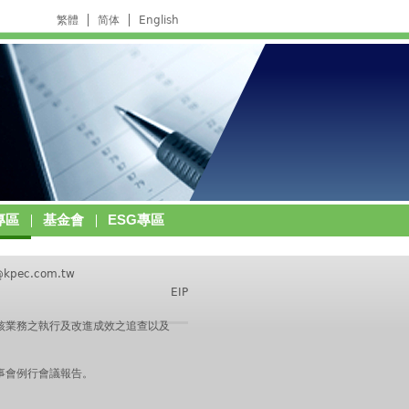
繁體
简体
English
專區
基金會
ESG專區
@kpec.com.tw
EIP
核業務之執行及改進成效之追查以及
事會例行會議報告。