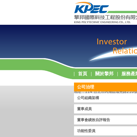
首頁
關於擎邦
服務產
公司治理
地址：114 台北市內湖區瑞光路210號5樓 
擎邦國際科技工程股份有限公司版權所有 ©2011 Ki
公司組織架構
董事成員
董事會績效自評報告
功能性委員