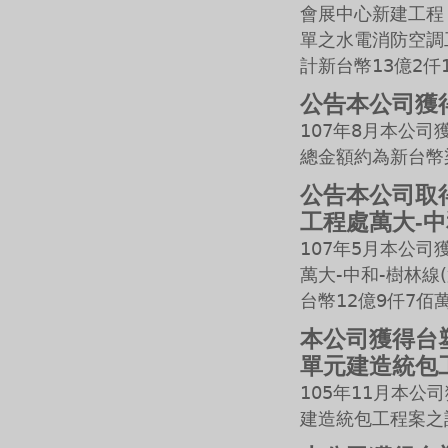
會展中心新建工程
單之水電消防空調
計新台幣13億2仟1
公告本公司獲
107年8月本公
總金額約為新台幣
公告本公司取
工程處萬大-中
107年5月本公
萬大-中和-樹林線
台幣12億9仟7佰
本公司獲得台塑
單元建造統包
105年11月本公
建造統包工程案之