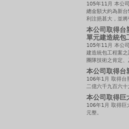
105年11月 
總金額大約為新台
利注挹甚大，並將
本公司取得台塑
單元建造統包
105年11月 本
建造統包工程案之
團隊技術之肯定、
本公司取得台
106年1月 取
二億六千九百六十
本公司取得巨
106年1月 取
元整。