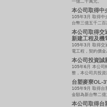
一億二千萬元。
本公司取得中
105年3月 取得
台幣三億五千二百
本公司取得交
新建工程及機
105年3月 取
電工程，契約價金
本公司投資誠
105年6月 本
整，本公司共投資
台塑麥寮OL-
105年9月 取得
金額為新台幣二億
本公司取得台